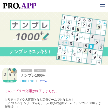
株式会社ピー・アール・
iPhone
Android
ナンプレ1000+
Price: Free
ゲーム
このアプリの公開は終了しました。
ソリティアＶや大富豪Ｖなど定番ゲームでおなじみ！
［PRO.APP］シリーズから、一人遊びの定番ゲーム『ナンプレ1000+』が
新登場！！