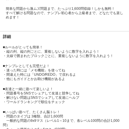
簡単な問題から激ムズ問題まで、たっぷり1,600問収録！しかも無料！
すべて解ける問題なので、ナンプレ初心者から上級者まで、どなたでも楽し
めます！
詳細
■ルールがとっても簡単！
・縦の列、縦の列ごとに、重複しないように数字を入れよう！
・太線で囲まれたブロックごとに、重複しないように数字を入れよう！
■ナンプレとしても完璧だよ！
・迷った時には「メモ機能」を使ってね
・間違えた時には「UNDO/REDO」で戻れるよ
・他にもガイドとかお助け機能があるよ
■友達と一緒に遊べて楽しいよ！
・問題番号をSNSでシェアして友達と競争してね
・解けない問題はSNSでシェアして友達にヘルプ
・ワールドランキングで順位をチェック
■いっぱい遊べて、たくさん脳トレ！
・問題のタイプは 3種類、合計1,600問
一般的な問題の9x9マス（レベル1～10まで、各レベル100問の合計1,000
問）