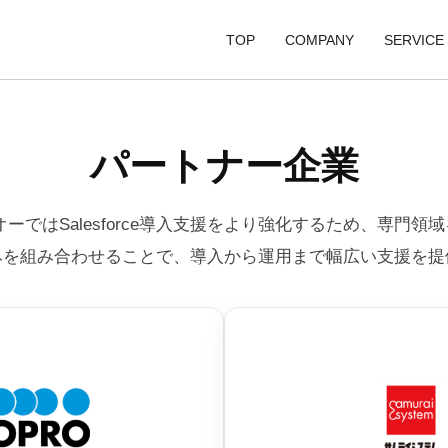
TOP
COMPANY
SERVICE
代表メッセージ
SI事業
SI事
パートナー企業
会社概要
ソリューション事
ソリ
アクセス
デジタルコンテン
デジ
ーではSalesforce導入支援をより強化するため、専門
みを組み合わせることで、導入から運用まで幅広い支援を提