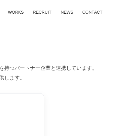
WORKS
RECRUIT
NEWS
CONTACT
業
新卒採用
業
ューション事業
中途採用
ツ事業
タルコンテンツ事業
働く環境・福利厚生
領域を持つパートナー企業と連携しています。
社員インタビュー
供します。
数字で見るPRO.