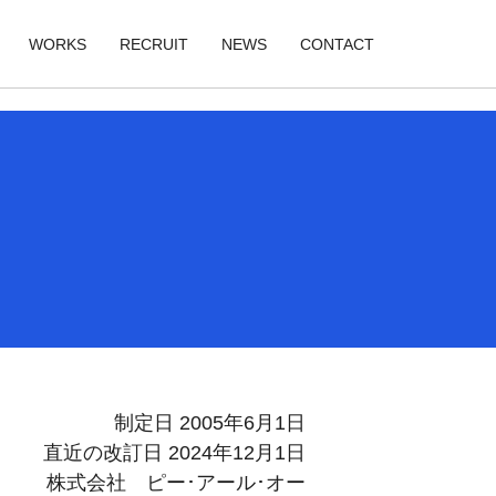
WORKS
RECRUIT
NEWS
CONTACT
業
新卒採用
業
ューション事業
中途採用
ツ事業
タルコンテンツ事業
働く環境・福利厚生
社員インタビュー
数字で見るPRO.
制定日 2005年6月1日
直近の改訂日 2024年12月1日
株式会社 ピー･アール･オー