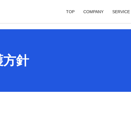
TOP
COMPANY
SERVICE
代表メッセージ
SI事業
SI事
会社概要
ソリューション事
ソリ
護方針
アクセス
デジタルコンテン
デジ