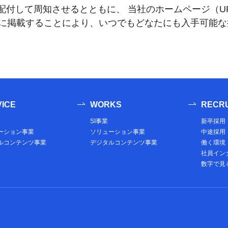
付して周知させるとともに、 当社のホームページ（UR
に掲載することにより、いつでもどなたにも入手可能な
ICE
WORKS
RECRU
SI事業
新卒採用
ーション事業
ソリューション事業
中途採用
ルコンテンツ事業
デジタルコンテンツ事業
働く環境
社員イン
数字で見る