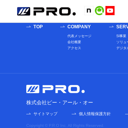
##記事の有無にかかわらず表示する内容をここに記述する## ##記事
する内容をここに記述する## ##記事の有無にかかわらず表示する内容
TOP
COMPANY
SERV
代表メッセージ
SI事業
会社概要
ソリュ
アクセス
デジタ
株式会社ピー・アール・オー
サイトマップ
個人情報保護方針
Copyright © P.R.O Inc. All Rights Reserved.