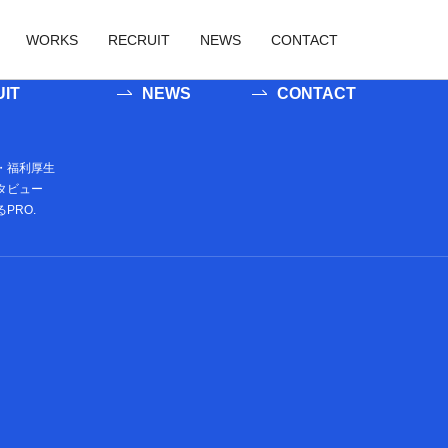
にループの内容を記述する## ##記事が存在する場合にループ直後に表示
WORKS
RECRUIT
NEWS
CONTACT
IT
NEWS
CONTACT
業
新卒採用
業
ューション事業
中途採用
・福利厚生
タビュー
ツ事業
タルコンテンツ事業
働く環境・福利厚生
PRO.
社員インタビュー
数字で見るPRO.