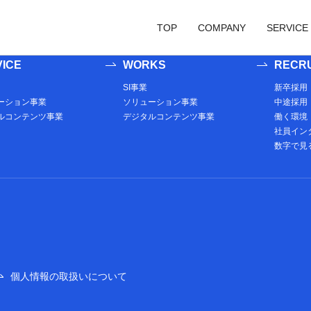
が存在する場合にループ直前に表示する内容をここに記述する## ##ここ
をここに記述する##
TOP
COMPANY
SERVICE
ICE
WORKS
RECRU
代表メッセージ
SI事業
SI事
SI事業
新卒採用
ーション事業
ソリューション事業
中途採用
会社概要
ソリューション事
ソリ
ルコンテンツ事業
デジタルコンテンツ事業
働く環境
社員イン
アクセス
デジタルコンテン
デジ
数字で見る
個人情報の取扱いについて