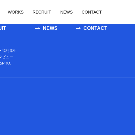
にループの内容を記述する## ##記事が存在する場合にループ直後に表示
WORKS
RECRUIT
NEWS
CONTACT
IT
NEWS
CONTACT
業
新卒採用
業
ューション事業
中途採用
・福利厚生
タビュー
ツ事業
タルコンテンツ事業
働く環境・福利厚生
PRO.
社員インタビュー
数字で見るPRO.