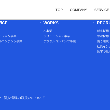
が存在する場合にループ直前に表示する内容をここに記述する## ##ここ
をここに記述する##
TOP
COMPANY
SERVICE
ICE
WORKS
RECRU
代表メッセージ
SI事業
SI事
SI事業
新卒採用
ーション事業
ソリューション事業
中途採用
会社概要
ソリューション事
ソリ
ルコンテンツ事業
デジタルコンテンツ事業
働く環境
社員イン
アクセス
デジタルコンテン
デジ
数字で見る
個人情報の取扱いについて