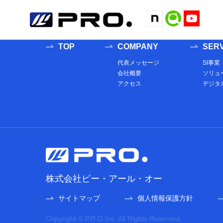
##記事の有無にかかわらず表示する内容をここに記述する## ##記事
する内容をここに記述する## ##記事の有無にかかわらず表示する内容
TOP
COMPANY
SERV
代表メッセージ
SI事業
会社概要
ソリュ
アクセス
デジタ
株式会社ピー・アール・オー
サイトマップ
個人情報保護方針
Copyright © P.R.O Inc. All Rights Reserved.